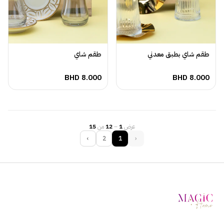
طقم شاي بطبق معدني
طقم شاي
BHD
8.000
BHD
8.000
عرض
1
–
12
من
15
›
2
1
‹