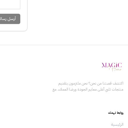
أرسل رسال
اكتشف قصتنا من نحن؟ نحن ملتزمون بتقديم
منتجات تلبي أعلى معايير الجودة ورضا العملاء. مع
التركيز على الابتكار والتميز، يعمل فريقنا بلا كلل
لضمان أن كل منتج نقدمه يعزز حياة عملائنا. نؤمن
ببناء علاقات دائمة مع عملائنا من خلال تقديم القيمة
روابط تهمك
والثقة باستمرار. الرؤية رؤيتنا هي أن نكون المزود
الرائد للمنتجات في المنطقة، من خلال وضع معايير
الرئيسية
جديدة للجودة والابتكار وخدمة العملاء. نسعى لدفع