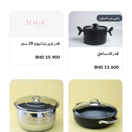
إنتهى من المخزن
قدر غزير تيتانيوم 28 سم
قدر الاسباغتي
BHD
15.900
BHD
11.600