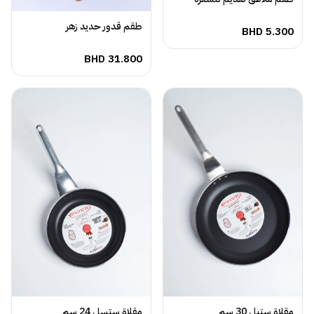
طقم قدور حديد زهر
BHD
5.300
BHD
31.800
مقلاة ستيل 30 سم
مقلاة ستسل 24 سم