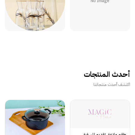
No Image
اطقم ملاعق وشوك
اكواب
أحدث المنتجات
اكتشف أحدث منتجاتنا
طقم ملاعق تقديم للسفرة