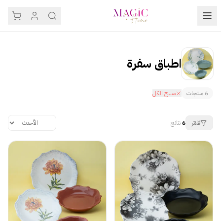
اطباق سفرة
6
منتجات
مسح الكل
فلاتر
6
نتائج