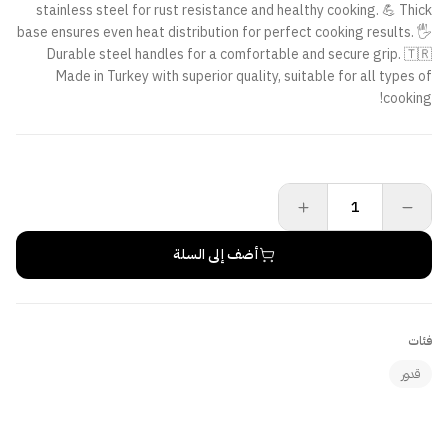
stainless steel for rust resistance and healthy cooking. 💪 Thick
base ensures even heat distribution for perfect cooking results. 🖐️
Durable steel handles for a comfortable and secure grip. 🇹🇷
Made in Turkey with superior quality, suitable for all types of
cooking!
أضف إلى السلة
فئات
قدور