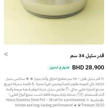
قدر ستيل 34 سم
BHD
28.900
متوفر في المخزون
🍲 قدر ستيل ثقيل – 34 سم لمطبخ احترافي وأداء يدوم! 🔥 💎 ستانلس ستيل
18/10 عالي الجودة مقاوم للصدأ ويضمن طهيًا صحيًا. 💪 قاعدة سميكة لتوزيع
متساوٍ للحرارة لطهي مثالي. 🖐️ مقابض ستيل متينة لتوفير قبضة مريحة وآمنة
أثناء الاستخدام. 🇹🇷 صناعة تركية بجودة فائقة تناسب جميع أنواع الطهي!
بالإنجليزية: 🍲 Heavy Stainless Steel Pot – 34 cm for a professional
kitchen and long-lasting performance! 🔥 💎 Premium 18/10