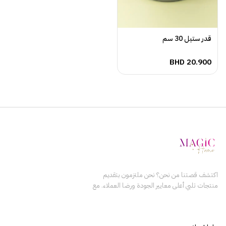
قدر ستيل 30 سم
BHD
20.900
اكتشف قصتنا من نحن؟ نحن ملتزمون بتقديم
منتجات تلبي أعلى معايير الجودة ورضا العملاء. مع
التركيز على الابتكار والتميز، يعمل فريقنا بلا كلل
لضمان أن كل منتج نقدمه يعزز حياة عملائنا. نؤمن
ببناء علاقات دائمة مع عملائنا من خلال تقديم القيمة