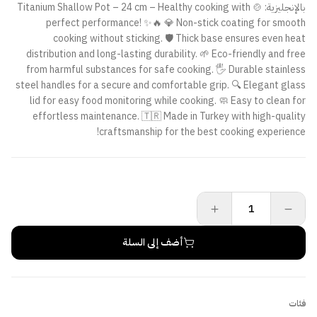
بالإنجليزية: 🍲 Titanium Shallow Pot – 24 cm – Healthy cooking with
perfect performance! ✨🔥 💎 Non-stick coating for smooth
cooking without sticking. 🛡️ Thick base ensures even heat
distribution and long-lasting durability. 🌱 Eco-friendly and free
from harmful substances for safe cooking. 🖐️ Durable stainless
steel handles for a secure and comfortable grip. 🔍 Elegant glass
lid for easy food monitoring while cooking. 🧼 Easy to clean for
effortless maintenance. 🇹🇷 Made in Turkey with high-quality
craftsmanship for the best cooking experience!
أضف إلى السلة
فئات