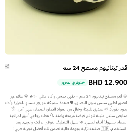
قدر تيتانيوم مسطح 24 سم
BHD
12.900
متوفر في المخزون
🍲 قدر مسطح تيتانيوم 24 سم – طهي صحي وأداء مثالي! ✨🔥 💎 طلاء غير
لاصق لطهي سلس بدون التصاق. 🛡️ قاعدة سميكة لتوزيع متساوٍ للحرارة وأداء
يدوم طويلًا. 🌱 صديق للبيئة وخالٍ من المواد الضارة لضمان طهي آمن. 🖐️
مقابض ستيل متينة لتوفير قبضة مريحة وآمنة. 🔍 غطاء زجاجي أنيق لمراقبة
الطعام بسهولة أثناء الطهي. 🧼 سهل التنظيف لتوفير الوقت والجهد بعد
الاستخدام. 🇹🇷 صناعة تركية بجودة عالية تضمن لك أفضل تجربة طهي!