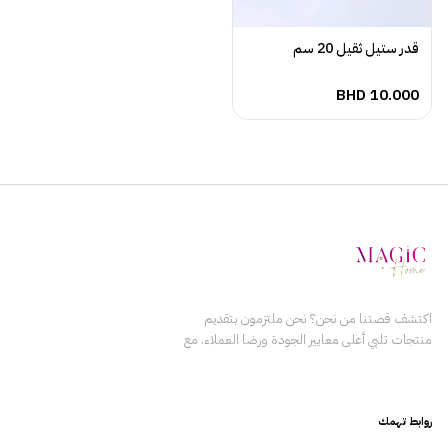
قدر ستيل ثقيل 20 سم
BHD
10.000
اكتشف قصتنا من نحن؟ نحن ملتزمون بتقديم
منتجات تلبي أعلى معايير الجودة ورضا العملاء. مع
التركيز على الابتكار والتميز، يعمل فريقنا بلا كلل
لضمان أن كل منتج نقدمه يعزز حياة عملائنا. نؤمن
ببناء علاقات دائمة مع عملائنا من خلال تقديم القيمة
روابط تهمك
والثقة باستمرار. الرؤية رؤيتنا هي أن نكون المزود
الرائد للمنتجات في المنطقة، من خلال وضع معايير