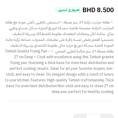
BHD
8.500
متوفر في المخزون
✨ مقلاة جرانيت تركية 27 سم عميقة ✨استمتعي بالطهي بأعلى جودة مع مقلاة
الجرانيت التركية، مصممة بقاعدة سميكة لتوزيع الحرارة بشكل متساوٍ وطهي
مثالي. مثالية لكل وصفاتك المفضلة، مقاومة للاصطكاك وسهلة التنظيف.
تصميمها الفخم يضفي لمسة راقية على مطبخك. المميزات: صناعة تركية عالية
الجودة قاعدة سميكة لتوزيع حرارة مثالي مقاومة للالتصاق وسهلة التنظيف
مقلاة عميقة 27 سم مثالية للطهي الصحي ✨ Turkish Granite Frying Pan –
27 cm Deep ✨Cook with excellence using this Turkish granite
frying pan, featuring a thick base for even heat distribution and
perfect cooking results. Ideal for all your favorite recipes, non-
stick, and easy to clean. Its elegant design adds a touch of luxury
to your kitchen. Features: High-quality Turkish craftsmanship Thick
base for even heat distribution Non-stick and easy to clean 27 cm
deep pan, perfect for healthy cooking