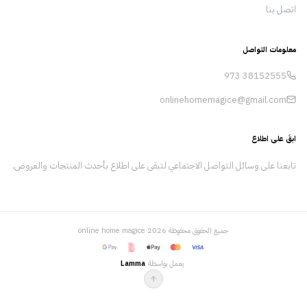
اتصل بنا
ونسعى جاهدين لإحداث تأثير إيجابي في المجتمعات
التي نخدمها. من خلال التحسين والتكيف المستمر،
نضمن لعملائنا الحصول على أفضل الحلول الممكنة.
معلومات التواصل
973
38152555
onlinehomemagice@gmail.com
ابقَ على اطلاع
تابعنا على وسائل التواصل الاجتماعي لتبقى على اطلاع بأحدث المنتجات والعروض.
جميع الحقوق محفوظة
2026
online home magice
يعمل بواسطة
Lamma