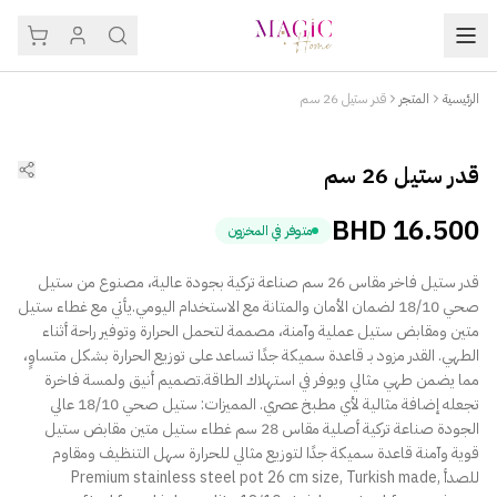
الرئيسية
المتجر
قدر ستيل 26 سم
قدر ستيل 26 سم
BHD
16.500
متوفر في المخزون
قدر ستيل فاخر مقاس 26 سم صناعة تركية بجودة عالية، مصنوع من ستيل
صحي 18/10 لضمان الأمان والمتانة مع الاستخدام اليومي.يأتي مع غطاء ستيل
متين ومقابض ستيل عملية وآمنة، مصممة لتحمل الحرارة وتوفير راحة أثناء
الطهي. القدر مزود بـ قاعدة سميكة جدًا تساعد على توزيع الحرارة بشكل متساوٍ،
مما يضمن طهي مثالي ويوفر في استهلاك الطاقة.تصميم أنيق ولمسة فاخرة
تجعله إضافة مثالية لأي مطبخ عصري. المميزات: ستيل صحي 18/10 عالي
الجودة صناعة تركية أصلية مقاس 28 سم غطاء ستيل متين مقابض ستيل
قوية وآمنة قاعدة سميكة جدًا لتوزيع مثالي للحرارة سهل التنظيف ومقاوم
للصدأ Premium stainless steel pot 26 cm size, Turkish made,