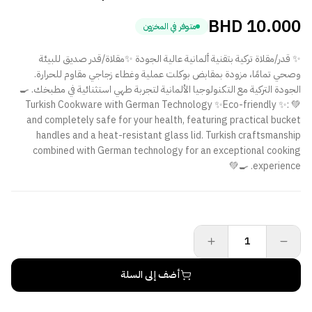
BHD
10.000
متوفر في المخزون
✨ قدر/مقلاة تركية بتقنية ألمانية عالية الجودة ✨مقلاة/قدر صديق للبيئة
وصحي تمامًا، مزودة بمقابض بوكلت عملية وغطاء زجاجي مقاوم للحرارة.
الجودة التركية مع التكنولوجيا الألمانية لتجربة طهي استثنائية في مطبخك. 🍳
💚 :✨ Turkish Cookware with German Technology ✨Eco-friendly
and completely safe for your health, featuring practical bucket
handles and a heat-resistant glass lid. Turkish craftsmanship
combined with German technology for an exceptional cooking
experience. 🍳💚
أضف إلى السلة