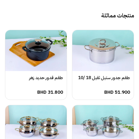
منتجات مماثلة
طقم جدور ستيل ثقيل 18 /10
طقم قدور حديد زهر
BHD
31.800
BHD
51.900