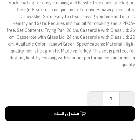
stick coating for easy cleaning and hassle-free cooking. Elegant
Design: Features a unique and attractive Hanawi green color.
Dishwasher Safe: Easy to clean, saving you time and effort.
Healthy and Safe: Requires minimal oil for cooking and is PFOA-
free. Set Contents: Frying Pan: 26 cm. Casserole with Glass Lid: 26
cm. Casserole with Glass Lid: 24 cm. Casserole with Glass Lid: 20
cm. Available Color: Hanawi Green. Specifications: Material: High-
quality, non-stick granite. Made in: Turkey. This set is perfect for
elegant, healthy cooking with superior performance and premium
quality.
أضف إلى السلة