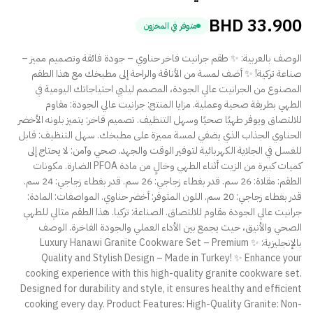
BHD
33.900
متوفر في المخزون
الوصف بالعربية: ✨ طقم جرانيت فاخر حناوي – جودة فائقة وتصميم مميز –
صناعة تركية! ✨ أضف لمسة من الأناقة والراحة إلى مطبخك مع هذا الطقم
المصنوع من الجرانيت عالي الجودة، المصمم ليلبي احتياجاتك اليومية في
الطهي بطريقة صحية وعملية. مزايا المنتج: جرانيت عالي الجودة: مقاوم
للالتصاق ويوفر طهيًا صحيًا وسهل التنظيف. تصميم فاخر: يتميز بلونه الأخضر
الحناوي الجذاب الذي يضفي لمسة مميزة على مطبخك. سهل التنظيف: قابل
للغسل في الجلاية الكهربائية لتوفير الوقت والجهد. صحي وآمن: لا يحتاج إلى
كميات كبيرة من الزيت أثناء الطهي وخالٍ من مادة PFOA الضارة. مكونات
الطقم: مقلاة: 26 سم. قدر بغطاء زجاجي: 26 سم. قدر بغطاء زجاجي: 24 سم.
قدر بغطاء زجاجي: 20 سم. اللون المتوفر: أخضر حناوي. المواصفات: المادة:
جرانيت عالي الجودة مقاوم للالتصاق. الصناعة: تركيا. هذا الطقم مثالي للطهي
الصحي والأنيق، حيث يجمع بين الأداء العملي والجودة الفاخرة. الوصف
بالإنجليزية: ✨ Luxury Hanawi Granite Cookware Set – Premium
Quality and Stylish Design – Made in Turkey! ✨ Enhance your
cooking experience with this high-quality granite cookware set.
Designed for durability and style, it ensures healthy and efficient
cooking every day. Product Features: High-Quality Granite: Non-