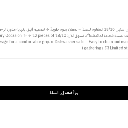
✨ طقم ملاعق شاي فاخر – لمسة راقية لكل مناسبة! ✨ 🔹 12 قطعة من الستانلس ستيل 18/10 المقاوم للصدأ – لمعان
صناعة تركية بجودة عالية تناسب الضيافة والاستخدام اليومي. 💥 متوفر الآن – أ
sign for a comfortable grip.🔹 Dishwasher safe – Easy to clean and main
gatherings. 💥 Limited ا
أضف إلى السلة