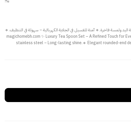
 يدوم طويلاً.🔹 تصميم أنيق بنهاية مدورة لراحة اليد ولمسة فاخرة.🔹 آمنة للغسيل في الجلاية الكهربائية – سهولة في التنظيف.🔹
ضف لمسة فخامة لمائدتك!🔗 تسوق الآن: magichomebh.com ✨ Luxury Tea Spoon Set – A Refined Touch for Every Occasion! ✨ 🔹 12 pieces of 18/10
stainless steel – Long-lasting shine.🔹 Elegant rounded-end de