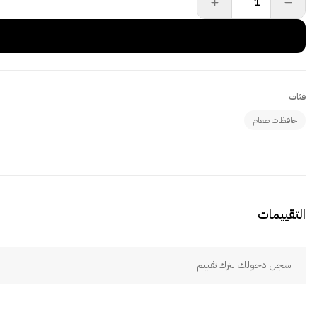
فئات
حافظات طعام
التقييمات
سجل دخولك لترك تقييم