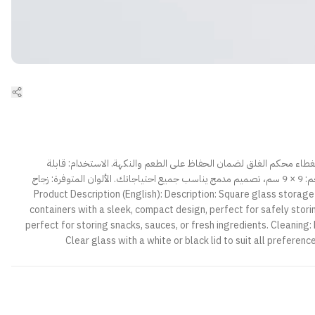
بغطاء محكم الغلق لضمان الحفاظ على الطعم والنكهة. الاستخدام: قابلة
للاستخدام اليومي ومثالية لتخزين الوجبات الخفيفة، الصلصات، أو المكونات الطازجة. التنظيف: يمكن غسله بسهولة في الجلاية الكهربائية، مما يوفر الوقت والجهد. الحجم: 9 × 9 سم، تصميم مدمج يناسب جميع احتياجاتك. الألوان المتوفرة: زجاج
شفاف بغطاء أبيض أو أسود، لتناسب جميع الأذواق. الصناعة: منتج تركي عالي الجودة. هذه الحافظات تجمع بين الأناقة والعملية لتمنحك أفضل تجربة في تخزين الطعام! Product Description (English): Description: Square glass storage
containers with a sleek, compact design, perfect for safely storin
perfect for storing snacks, sauces, or fresh ingredients. Cleaning:
Clear glass with a white or black lid to suit all prefere