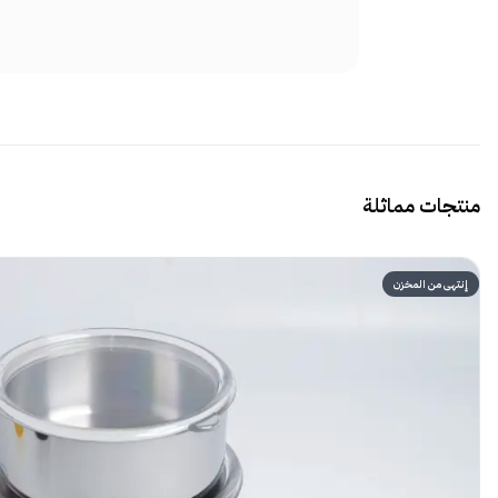
منتجات مماثلة
إنتهى من المخزن