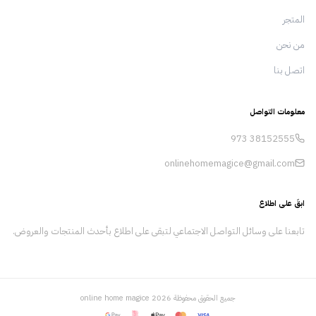
التغيير الإيجابي وتعزيز حياة الناس من خلال ما
المتجر
نقدمه. الرسالة رسالتنا هي تقديم منتجات استثنائية
تلبي الاحتياجات المتطورة لعملائنا. نحن ملتزمون
من نحن
بالاستدامة والابتكار والتميز في كل ما نقوم به،
اتصل بنا
ونسعى جاهدين لإحداث تأثير إيجابي في المجتمعات
التي نخدمها. من خلال التحسين والتكيف المستمر،
نضمن لعملائنا الحصول على أفضل الحلول الممكنة.
معلومات التواصل
973
38152555
onlinehomemagice@gmail.com
ابقَ على اطلاع
تابعنا على وسائل التواصل الاجتماعي لتبقى على اطلاع بأحدث المنتجات والعروض.
جميع الحقوق محفوظة
2026
online home magice