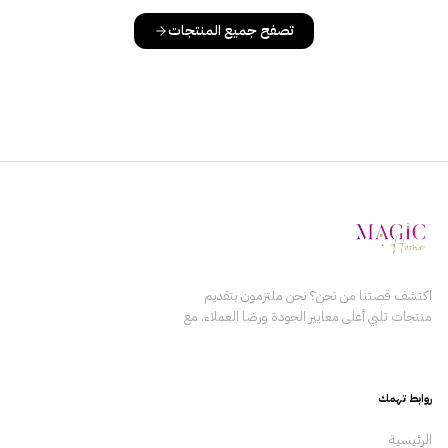
تصفح جميع المنتجات
اكتشف قصتنا من نحن؟ نحن ملتزمون بتقديم
منتجات تلبي أعلى معايير الجودة ورضا العملاء. مع
التركيز على الابتكار والتميز، يعمل فريقنا بلا كلل
لضمان أن كل منتج نقدمه يعزز حياة عملائنا. نؤمن
ببناء علاقات دائمة مع عملائنا من خلال تقديم القيمة
روابط تهمك
والثقة باستمرار. الرؤية رؤيتنا هي أن نكون المزود
الرائد للمنتجات في المنطقة، من خلال وضع معايير
الرئيسية
جديدة للجودة والابتكار وخدمة العملاء. نسعى لدفع