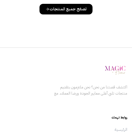
تصفح جميع المنتجات
اكتشف قصتنا من نحن؟ نحن ملتزمون بتقديم
منتجات تلبي أعلى معايير الجودة ورضا العملاء. مع
التركيز على الابتكار والتميز، يعمل فريقنا بلا كلل
لضمان أن كل منتج نقدمه يعزز حياة عملائنا. نؤمن
ببناء علاقات دائمة مع عملائنا من خلال تقديم القيمة
روابط تهمك
والثقة باستمرار. الرؤية رؤيتنا هي أن نكون المزود
الرائد للمنتجات في المنطقة، من خلال وضع معايير
الرئيسية
جديدة للجودة والابتكار وخدمة العملاء. نسعى لدفع