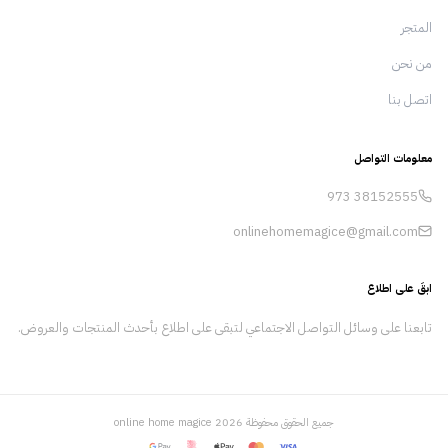
التغيير الإيجابي وتعزيز حياة الناس من خلال ما
المتجر
نقدمه. الرسالة رسالتنا هي تقديم منتجات استثنائية
تلبي الاحتياجات المتطورة لعملائنا. نحن ملتزمون
من نحن
بالاستدامة والابتكار والتميز في كل ما نقوم به،
اتصل بنا
ونسعى جاهدين لإحداث تأثير إيجابي في المجتمعات
التي نخدمها. من خلال التحسين والتكيف المستمر،
نضمن لعملائنا الحصول على أفضل الحلول الممكنة.
معلومات التواصل
973
38152555
onlinehomemagice@gmail.com
ابقَ على اطلاع
تابعنا على وسائل التواصل الاجتماعي لتبقى على اطلاع بأحدث المنتجات والعروض.
جميع الحقوق محفوظة
2026
online home magice